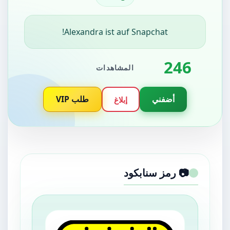
Alexandra ist auf Snapchat!
246
المشاهدات
أضفني
طلب VIP
إبلاغ
📷 رمز سنابكود