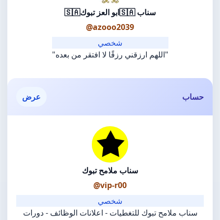
سناب 🇸🇦ابو العز تبوك🇸🇦
@azooo2039
شخصي
"اللهم ارزقني رزقًا لا افتقر من بعده"
حساب
عرض
سناب ملامح تبوك
@vip-r00
شخصي
سناب ملامح تبوك للتغطيات - اعلانات الوظائف - دورات