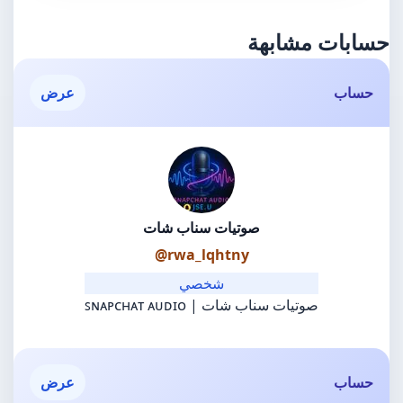
حسابات مشابهة
حساب
عرض
صوتيات سناب شات
@rwa_lqhtny
شخصي
صوتيات سناب شات | ꜱɴᴀᴘᴄʜᴀᴛ ᴀᴜᴅɪᴏ
حساب
عرض