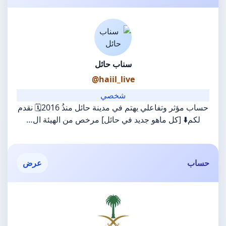
سناب حائل
@haiil_live
شخصي
حساب مؤثر وتفاعلي يهتم في مدينة ‎حائل منذُ 2016🗓 نقدم
لكم⬇️ [كل ماهو جديد في حائل] مرخص من الهيئة ال…
حساب
عرض