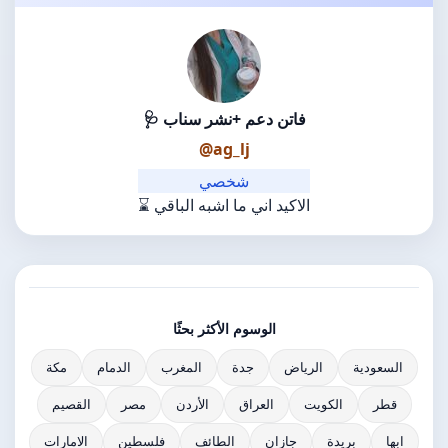
فاتن دعم +نشر سناب 🩺
@ag_lj
شخصي
الاكيد اني ما اشبه الباقي ⌛️
الوسوم الأكثر بحثًا
السعودية
الرياض
جدة
المغرب
الدمام
مكة
قطر
الكويت
العراق
الأردن
مصر
القصيم
ابها
بريدة
جازان
الطائف
فلسطين
الامارات