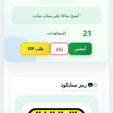
ً أصبح متاحًا على سناب شات
21
المشاهدات
أضفني
طلب VIP
إبلاغ
📷 رمز سنابكود