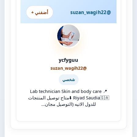
@suzan_wagih22
أضفني +
ycfyguu
@suzan_wagih22
شخصي
Lab technician Skin and body care 📍
Riyad Saudia🇸🇦 ⬇️متاح توصيل المنتجات
للدول الاتيه (التوصيل مجان...