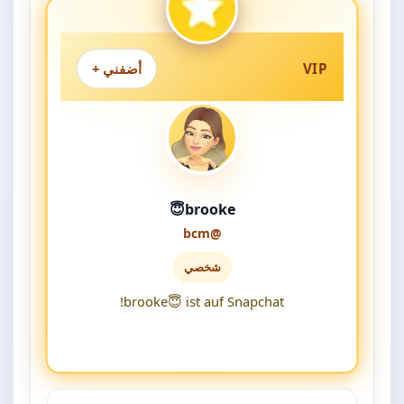
VIP
أضفني +
brooke😇
@bcm
شخصي
brooke😇 ist auf Snapchat!