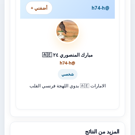
@h74-h
أضفني +
مبارك المنصوري ٢٤ 🇦🇪
@h74-h
شخصي
الامارات 🇦🇪 بدوي اللهجة فرنسي القلب
المزيد من النتائج