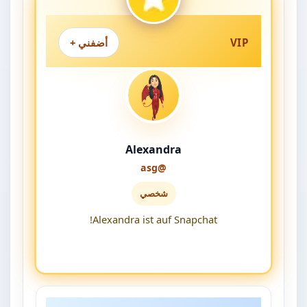
VIP
أضفني +
Alexandra
@asg
شخصي
Alexandra ist auf Snapchat!