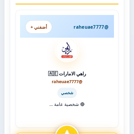
@raheuae7777
أضفني +
راهي الامارات 🇦🇪
@raheuae7777
شخصي
🔴 شخصية عامة ...