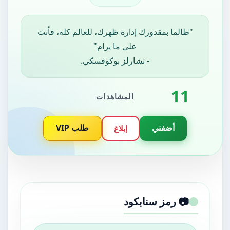
‏"طالما بمقدورك إدارة ظهرك، للعالم كله، فأنتَ
على ما يرام"
‏- تشارلز بوكوفسكي.
11
المشاهدات
أضفني
طلب VIP
إبلاغ
📷 رمز سنابكود