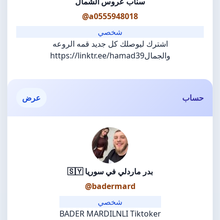
سناب عروس الشمال
@a0555948018
شخصي
اشترك ليوصلك كل جديد قمه الروعه
والجمالhttps://linktr.ee/hamad39
حساب
عرض
بدر ماردلي في سوريا 🇸🇾
@badermard
شخصي
BADER MARDILNLI Tiktoker