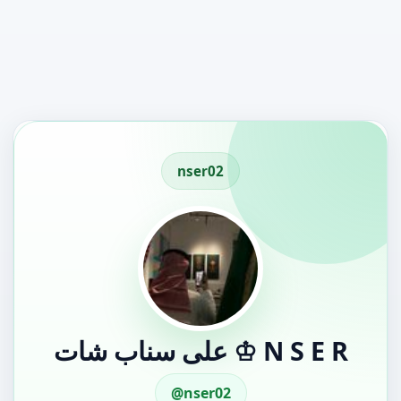
nser02
N S E R ♔ على سناب شات
@nser02